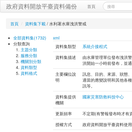
政府資料開放平臺資料備份
首頁
首頁
/
資料集下載
/
水利署水庫洩洪警戒
全部資料集(1732)
xml
分類查詢
資料集類型
系統介接程式
主題分類
服務分類
資料集描述
由水庫管理單位發布洩洪警
機關別分類
洪開始一小時前發布，並通
資料類型
資料格式
主要欄位說
訊息、目的、來源、狀態、
明
適當的應變說明和其他各種
訊等。
資料集提供
國家災害防救科技中心
機關
更新頻率
不定期(有警報發布時才有資
授權方式
政府資料開放平臺資料使用