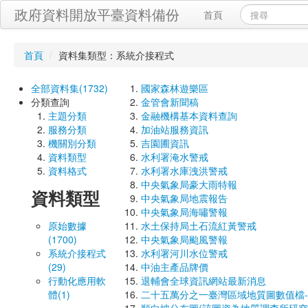
政府資料開放平臺資料備份
首頁
首頁
/
資料集類型：系統介接程式
全部資料集(1732)
國家森林遊樂區
分類查詢
金管會新聞稿
主題分類
金融機構基本資料查詢
服務分類
加油站服務資訊
機關別分類
吉園圃資訊
資料類型
水利署淹水警戒
資料格式
水利署水庫洩洪警戒
中央氣象局豪大雨特報
資料類型
中央氣象局地震報告
中央氣象局海嘯警報
原始數據
水土保持局土石流紅黃警戒
(1700)
中央氣象局颱風警報
系統介接程式
水利署河川水位警戒
(29)
中油主產品牌價
行動化應用軟
退輔會全球資訊網站最新消息
體(1)
二十五萬分之一臺灣區域地質圖數值檔